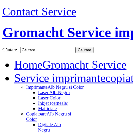
Contact Service
Gromacht Service imp
Căutare...
Home
Gromacht Service
Service imprimante
copiat
Imprimante
Alb Negru si Color
Laser Alb-Negru
Laser Color
Inkjet (cerneala)
Matriciale
Copiatoare
Alb Negru si
Color
Digitale Alb
Negru