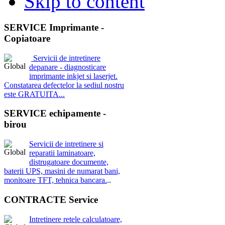
Skip to content
SERVICE Imprimante -
Copiatoare
Servicii de intretinere
depanare - diagnosticare
imprimante inkjet si laserjet.
Constatarea defectelor la sediul nostru
este GRATUITA...
SERVICE echipamente -
birou
Servicii de intretinere si
reparatii laminatoare,
distrugatoare documente,
baterii UPS, masini de numarat bani,
monitoare TFT, tehnica bancara.
..
CONTRACTE Service
Intretinere retele calculatoare,