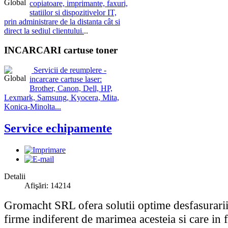
copiatoare, imprimante, faxuri,
statiilor si dispozitivelor IT,
prin administrare de la distanta cât si
direct la sediul clientului.
..
INCARCARI cartuse toner
Servicii de reumplere -
incarcare cartuse laser:
Brother, Canon, Dell, HP,
Lexmark, Samsung, Kyocera, Mita,
Konica-Minolta...
Service echipamente
Detalii
Afişări: 14214
Gromacht SRL ofera solutii optime desfasurarii a
firme indiferent de marimea acesteia si care in f