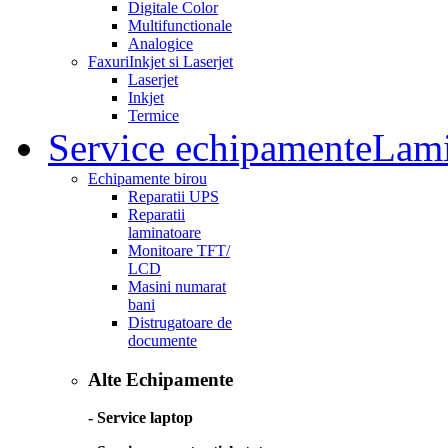
Digitale Color
Multifunctionale
Analogice
Faxuri
Inkjet si Laserjet
Laserjet
Inkjet
Termice
Service echipamente
Lami
Echipamente birou
Reparatii UPS
Reparatii
laminatoare
Monitoare TFT/
LCD
Masini numarat
bani
Distrugatoare de
documente
Alte Echipamente
- Service laptop