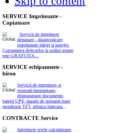
Skip to content
SERVICE Imprimante -
Copiatoare
Servicii de intretinere
depanare - diagnosticare
imprimante inkjet si laserjet.
Constatarea defectelor la sediul nostru
este GRATUITA...
SERVICE echipamente -
birou
Servicii de intretinere si
reparatii laminatoare,
distrugatoare documente,
baterii UPS, masini de numarat bani,
monitoare TFT, tehnica bancara.
..
CONTRACTE Service
Intretinere retele calculatoare,