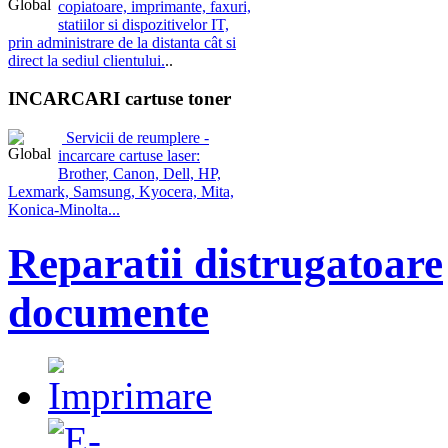
copiatoare, imprimante, faxuri,
statiilor si dispozitivelor IT,
prin administrare de la distanta cât si
direct la sediul clientului.
..
INCARCARI cartuse toner
Servicii de reumplere -
incarcare cartuse laser:
Brother, Canon, Dell, HP,
Lexmark, Samsung, Kyocera, Mita,
Konica-Minolta...
Reparatii distrugatoare
documente