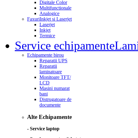
Digitale Color
Multifunctionale
Analogice
Faxuri
Inkjet si Laserjet
Laserjet
Inkjet
Termice
Service echipamente
Lami
Echipamente birou
Reparatii UPS
Reparatii
laminatoare
Monitoare TFT/
LCD
Masini numarat
bani
Distrugatoare de
documente
Alte Echipamente
- Service laptop