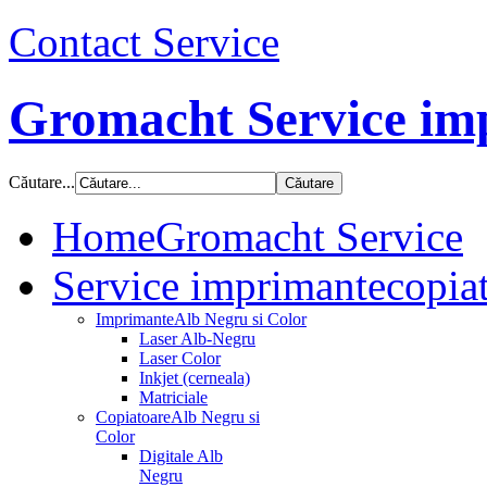
Contact Service
Gromacht Service imp
Căutare...
Home
Gromacht Service
Service imprimante
copiat
Imprimante
Alb Negru si Color
Laser Alb-Negru
Laser Color
Inkjet (cerneala)
Matriciale
Copiatoare
Alb Negru si
Color
Digitale Alb
Negru