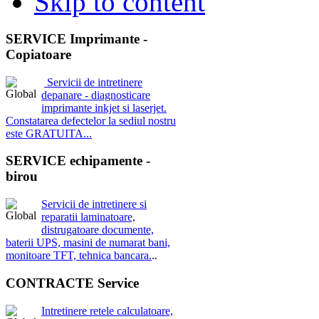
Skip to content
SERVICE Imprimante -
Copiatoare
Servicii de intretinere
depanare - diagnosticare
imprimante inkjet si laserjet.
Constatarea defectelor la sediul nostru
este GRATUITA...
SERVICE echipamente -
birou
Servicii de intretinere si
reparatii laminatoare,
distrugatoare documente,
baterii UPS, masini de numarat bani,
monitoare TFT, tehnica bancara.
..
CONTRACTE Service
Intretinere retele calculatoare,